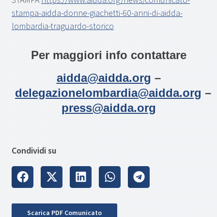
STAMPA
https://www.aidda.org/news/comunicato-
stampa-aidda-donne-giachetti-60-anni-di-aidda-
lombardia-traguardo-storico
Per maggiori info contattare
aidda@aidda.org
–
delegazionelombardia@aidda.org
–
press@aidda.org
Condividi su
Scarica PDF Comunicato