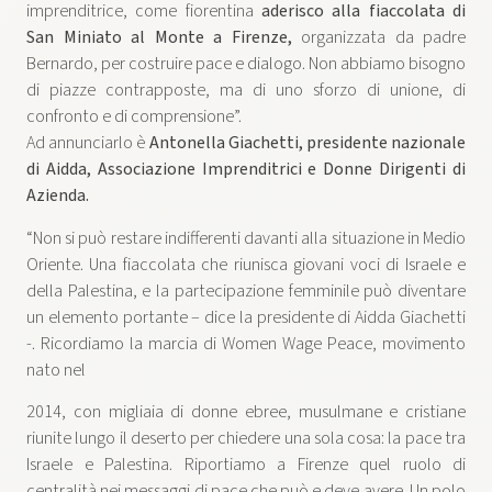
imprenditrice, come fiorentina
aderisco alla fiaccolata di
San Miniato al Monte a Firenze,
organizzata da padre
Bernardo, per costruire pace e dialogo. Non abbiamo bisogno
di piazze contrapposte, ma di uno sforzo di unione, di
confronto e di comprensione”.
Ad annunciarlo è
Antonella Giachetti, presidente nazionale
di Aidda, Associazione Imprenditrici e Donne Dirigenti di
Azienda.
“Non si può restare indifferenti davanti alla situazione in Medio
Oriente. Una fiaccolata che riunisca giovani voci di Israele e
della Palestina, e la partecipazione femminile può diventare
un elemento portante – dice la presidente di Aidda Giachetti
-. Ricordiamo la marcia di Women Wage Peace, movimento
nato nel
2014, con migliaia di donne ebree, musulmane e cristiane
riunite lungo il deserto per chiedere una sola cosa: la pace tra
Israele e Palestina. Riportiamo a Firenze quel ruolo di
centralità nei messaggi di pace che può e deve avere. Un polo