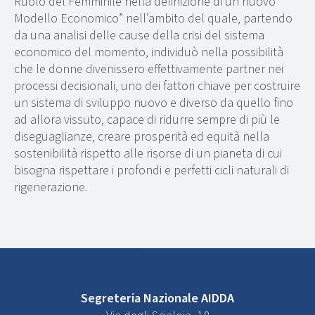
Ruolo del Femminile nella definizione di un nuovo
Modello Economico” nell’ambito del quale, partendo
da una analisi delle cause della crisi del sistema
economico del momento, individuò nella possibilità
che le donne divenissero effettivamente partner nei
processi decisionali, uno dei fattori chiave per costruire
un sistema di sviluppo nuovo e diverso da quello fino
ad allora vissuto, capace di ridurre sempre di più le
diseguaglianze, creare prosperità ed equità nella
sostenibilità rispetto alle risorse di un pianeta di cui
bisogna rispettare i profondi e perfetti cicli naturali di
rigenerazione.
Segreteria Nazionale AIDDA