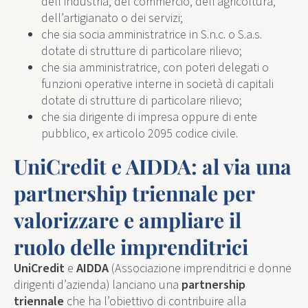
dell’industria, del commercio, dell’agricoltura,
dell’artigianato o dei servizi;
che sia socia amministratrice in S.n.c. o S.a.s.
dotate di strutture di particolare rilievo;
che sia amministratrice, con poteri delegati o
funzioni operative interne in società di capitali
dotate di strutture di particolare rilievo;
che sia dirigente di impresa oppure di ente
pubblico, ex articolo 2095 codice civile.
UniCredit e AIDDA: al via una
partnership triennale per
valorizzare e ampliare il
ruolo delle imprenditrici
UniCredit
e
AIDDA
(Associazione imprenditrici e donne
dirigenti d’azienda) lanciano una
partnership
triennale
che ha l’obiettivo di contribuire alla