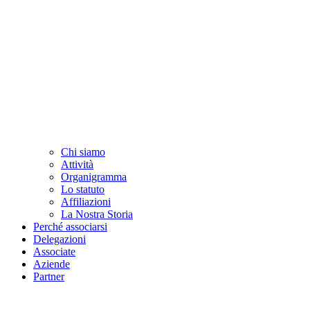
Chi siamo
Attività
Organigramma
Lo statuto
Affiliazioni
La Nostra Storia
Perché associarsi
Delegazioni
Associate
Aziende
Partner