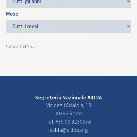
Mese:
Caricamento...
Segreteria Nazionale AIDDA
Via degli Scialoja, 18
00196 Roma
Tel. +39 06 3230578
aidda@aidda.org