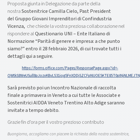
Proposta giunta in Delegazione da parte della
nostra
Sostenitrice Camilla Cielo, Past President
del Gruppo Giovani Imprenditori di Confindustria
Vicenza,
che chiede la vostra preziosa collaborazione nel
rispondere al
Questionario UNI – Ente Italiano di
Normazione “Parità di genere e impresa: a che punto
siamo?” entro il 28 febbraio 2026, di cui trovate tutti i
dettagli qui a seguire.
https://forms.office.com/Pages/ResponsePage.aspx?id=-
QWtkS8WeUSull8pJozxKBvLS31iog5FnXDDjSZCFpNUOE5KTE85T0pINjNLMEJTN
Sarà previsto poi un Incontro Nazionale di raccolta
finale a primavera in Veneto a cui tutte le Associate e
Sostenitrici AIDDA Veneto Trentino Alto Adige saranno
invitate a tempo debito.
Grazie fin d’ora per il vostro prezioso contributo
Buongiorno, accogliamo con piacere la richiesta della nostra sostenitrice,