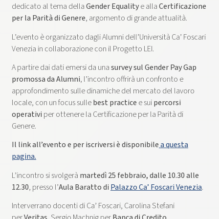
dedicato al tema della
Gender Equality
e alla
Certificazione
per la Parità di Genere
, argomento di grande attualità.
L’evento è organizzato dagli Alumni dell’Università Ca’ Foscari
Venezia in collaborazione con il Progetto LEI.
A partire dai dati emersi da una
survey sul Gender Pay Gap
promossa da Alumni
, l’incontro offrirà un confronto e
approfondimento sulle dinamiche del mercato del lavoro
locale, con un focus sulle
best practice
e sui
percorsi
operativi
per ottenere la Certificazione per la Parità di
Genere.
Il link all’evento e per iscriversi è disponibile
a questa
pagina.
L’incontro si svolgerà
martedì 25 febbraio, dalle 10.30 alle
12.30
, presso l’
Aula Baratto di
Palazzo Ca’ Foscari Venezia
.
Interverrano docenti di Ca’ Foscari, Carolina Stefani
per
Veritas
, Sergio Machnig per
Banca di Credito