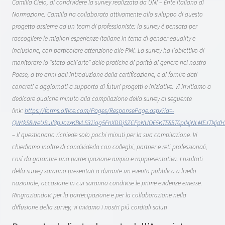
Camilla Cielo, di condividere la survey realizzata da UNI – Ente Italiano di
Normazione. Camilla ha collaborato attivamente allo sviluppo di questo
progetto assieme ad un team di professioniste: la survey è pensata per
raccogliere le migliori esperienze italiane in tema di gender equality e
inclusione, con particolare attenzione alle PMI. La survey ha l’obiettivo di
monitorare lo “stato dell’arte” delle pratiche di parità di genere nel nostro
Paese, a tre anni dall’introduzione della certificazione, e di fornire dati
concreti e aggiornati a supporto di futuri progetti e iniziative. Vi invitiamo a
dedicare qualche minuto alla compilazione della survey al seguente
link:
https://forms.office.com/Pages/ResponsePage.aspx?id=-
QWtkS8WeUSull8pJozxKBvLS31iog5FnXDDjSZCFpNUOE5KTE85T0pINjNLMEJTNjdH
– Il questionario richiede solo pochi minuti per la sua compilazione. Vi
chiediamo inoltre di condividerla con colleghi, partner e reti professionali,
così da garantire una partecipazione ampia e rappresentativa. I risultati
della survey saranno presentati a durante un evento pubblico a livello
nazionale, occasione in cui saranno condivise le prime evidenze emerse.
Ringraziandovi per la partecipazione e per la collaborazione nella
diffusione della survey, vi inviamo i nostri più cordiali saluti