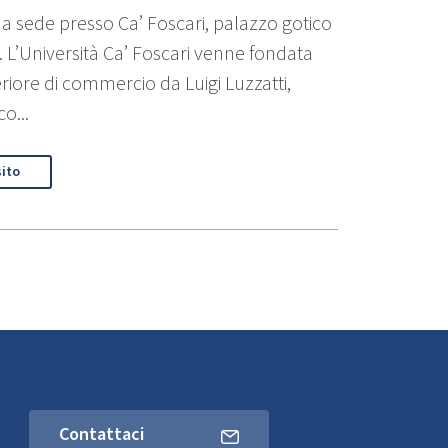
a sede presso Ca’ Foscari, palazzo gotico
. L’Università Ca’ Foscari venne fondata
iore di commercio da Luigi Luzzatti,
o...
sito
Contattaci