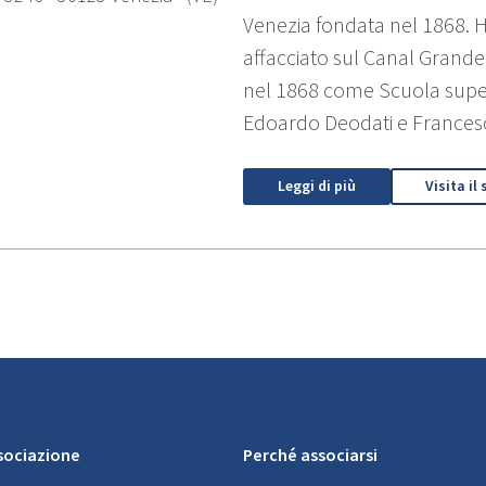
Venezia fondata nel 1868. H
affacciato sul Canal Grande
nel 1868 come Scuola super
Edoardo Deodati e Francesc
Leggi di più
Visita il 
ssociazione
Perché associarsi