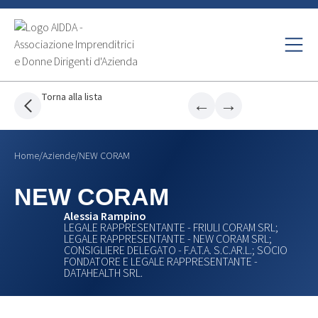
Torna alla lista
←
→
Home
/
Aziende
/
NEW CORAM
NEW CORAM
Alessia Rampino
LEGALE RAPPRESENTANTE - FRIULI CORAM SRL;
LEGALE RAPPRESENTANTE - NEW CORAM SRL;
CONSIGLIERE DELEGATO - F.A.T.A. S.C.AR.L.; SOCIO
FONDATORE E LEGALE RAPPRESENTANTE -
DATAHEALTH SRL.