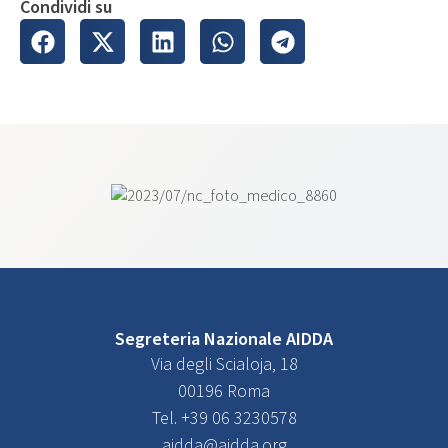
Condividi su
Segreteria Nazionale AIDDA
Via degli Scialoja, 18
00196 Roma
Tel. +39 06 3230578
aidda@aidda.org