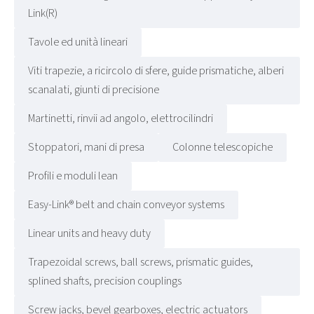
Link(R)
Tavole ed unità lineari
Viti trapezie, a ricircolo di sfere, guide prismatiche, alberi
scanalati, giunti di precisione
Martinetti, rinvii ad angolo, elettrocilindri
Stoppatori, mani di presa
Colonne telescopiche
Profili e moduli lean
Easy-Link® belt and chain conveyor systems
Linear units and heavy duty
Trapezoidal screws, ball screws, prismatic guides,
splined shafts, precision couplings
Screw jacks, bevel gearboxes, electric actuators