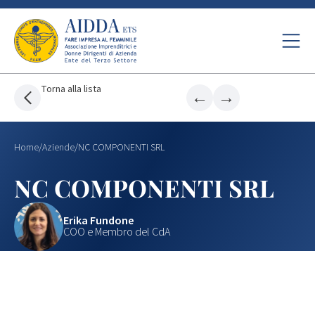
Torna alla lista
←
→
Home
/
Aziende
/
NC COMPONENTI SRL
NC COMPONENTI SRL
Erika Fundone
COO e Membro del CdA