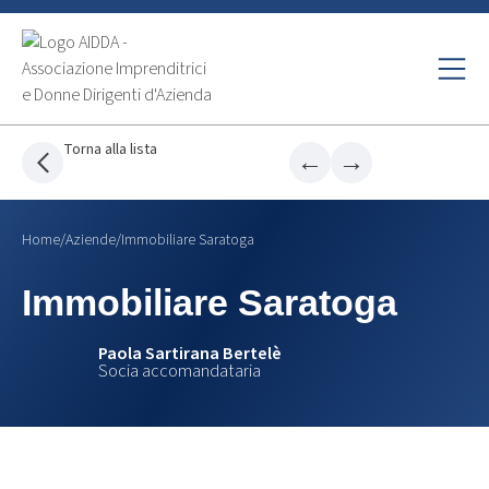
Torna alla lista
←
→
Home
/
Aziende
/
Immobiliare Saratoga
Immobiliare Saratoga
Paola Sartirana Bertelè
Socia accomandataria