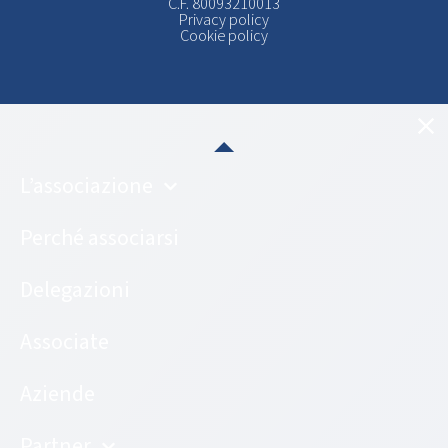
C.F. 80093210013
Privacy policy
Cookie policy
L’associazione
Perché associarsi
Delegazioni
Associate
Aziende
Partner