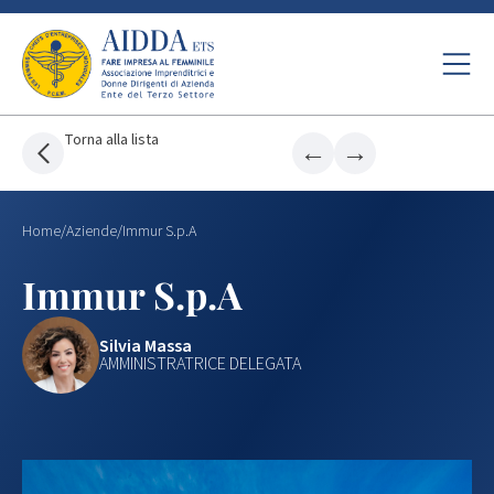
Torna alla lista
←
→
Home
/
Aziende
/
Immur S.p.A
Immur S.p.A
Silvia Massa
AMMINISTRATRICE DELEGATA