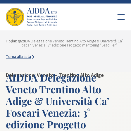
Home
/
Progetti
/
AIDDA Delegazione Veneto Trentino Alto Adige & Università Ca’
Foscari Venezia: 3° edizione Progetto mentoring “LeadHer”
Torna alla lista
AIDDA Delegazione
Delegazione: Veneto – Trentino Alto Adige
Veneto Trentino Alto
Adige & Università Ca’
Foscari Venezia: 3°
edizione Progetto