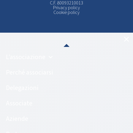
C.F. 80093210013
Privacy policy
Cookie policy
L’associazione
Perché associarsi
Delegazioni
Associate
Aziende