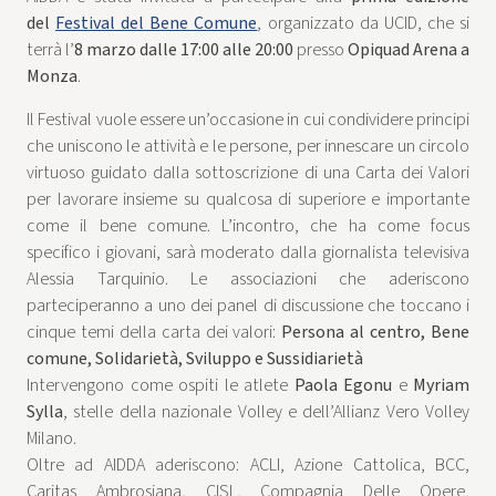
del
Festival del Bene Comune
, organizzato da UCID, che si
terrà l’
8 marzo dalle 17:00 alle 20:00
presso
Opiquad Arena a
Monza
.
Il Festival vuole essere un’occasione in cui condividere principi
che uniscono le attività e le persone, per innescare un circolo
virtuoso guidato dalla sottoscrizione di una Carta dei Valori
per lavorare insieme su qualcosa di superiore e importante
come il bene comune. L’incontro, che ha come focus
specifico i giovani, sarà moderato dalla giornalista televisiva
Alessia Tarquinio. Le associazioni che aderiscono
parteciperanno a uno dei panel di discussione che toccano i
cinque temi della carta dei valori:
Persona al centro, Bene
comune, Solidarietà, Sviluppo e Sussidiarietà
Intervengono come ospiti le atlete
Paola Egonu
e
Myriam
Sylla
, stelle della nazionale Volley e dell’Allianz Vero Volley
Milano.
Oltre ad AIDDA aderiscono: ACLI, Azione Cattolica, BCC,
Caritas Ambrosiana, CISL, Compagnia Delle Opere,