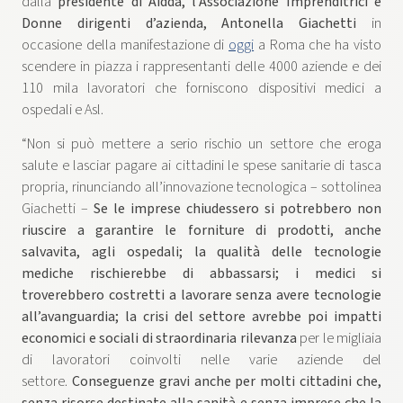
dalla
presidente di Aidda, l’Associazione Imprenditrici e
Donne dirigenti d’azienda, Antonella Giachetti
in
occasione della manifestazione di
oggi
a Roma che ha visto
scendere in piazza i rappresentanti delle 4000 aziende e dei
110 mila lavoratori che forniscono dispositivi medici a
ospedali e Asl.
“Non si può mettere a serio rischio un settore che eroga
salute e lasciar pagare ai cittadini le spese sanitarie di tasca
propria, rinunciando all’innovazione tecnologica – sottolinea
Giachetti –
Se le imprese chiudessero si potrebbero non
riuscire a garantire le forniture di prodotti, anche
salvavita, agli ospedali; la qualità delle tecnologie
mediche rischierebbe di abbassarsi; i medici si
troverebbero costretti a lavorare senza avere tecnologie
all’avanguardia; la crisi del settore avrebbe poi impatti
economici e sociali di straordinaria rilevanza
per le migliaia
di lavoratori coinvolti nelle varie aziende del
settore.
Conseguenze gravi anche per molti cittadini che,