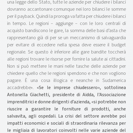
una legge dello Stato, tutte le aziende per chiudere i bilanci
dovranno accantonare comunque nei loro bilanci le somme
per il payback. Quindi la proroga va fatta per chiudere i bilanci
in tempo. Le regioni – aggiunge – con le loro centrali di
acquisto bandiscono le gare, la somma delle basi d’asta che
rappresentano già di per se un meccanismo di salvaguardia
per evitare di eccedere nella spesa deve essere il budget
regionale. Se questo è inferiore alle gare bandite toccherà
alle regioni trovare le risorse per fornire la salute ai cittadini.
Non si può mettere le mani nelle tasche delle aziende per
chiedere quello che le regioni spendono e che non vogliono
pagare. È una cosa illogica e neanche in Sudamerica
accadrebbe».
«Se le imprese chiudessero», sottolinea
Antonella Giachetti, presidente di Aidda, l’Associazione
imprenditrici e donne dirigenti d’azienda, «si potrebbe non
riuscire a garantire le forniture di prodotti, anche
salvavita, agli ospedali. La crisi del settore avrebbe poi
impatti economici e sociali di straordinaria rilevanza per
le migliaia di lavoratori coinvolti nelle varie aziende del