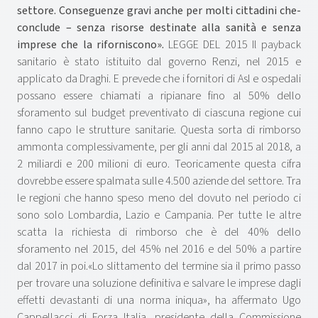
settore. Conseguenze gravi anche per molti cittadini che-
conclude – senza risorse destinate alla sanità e senza
imprese che la riforniscono».
LEGGE DEL 2015 Il payback
sanitario è stato istituito dal governo Renzi, nel 2015 e
applicato da Draghi. E prevede che i fornitori di Asl e ospedali
possano essere chiamati a ripianare fino al 50% dello
sforamento sul budget preventivato di ciascuna regione cui
fanno capo le strutture sanitarie. Questa sorta di rimborso
ammonta complessivamente, per gli anni dal 2015 al 2018, a
2 miliardi e 200 milioni di euro. Teoricamente questa cifra
dovrebbe essere spalmata sulle 4.500 aziende del settore. Tra
le regioni che hanno speso meno del dovuto nel periodo ci
sono solo Lombardia, Lazio e Campania. Per tutte le altre
scatta la richiesta di rimborso che è del 40% dello
sforamento nel 2015, del 45% nel 2016 e del 50% a partire
dal 2017 in poi.«Lo slittamento del termine sia il primo passo
per trovare una soluzione definitiva e salvare le imprese dagli
effetti devastanti di una norma iniqua», ha affermato Ugo
Cappellacci di Forza Italia, presidente della Commissione