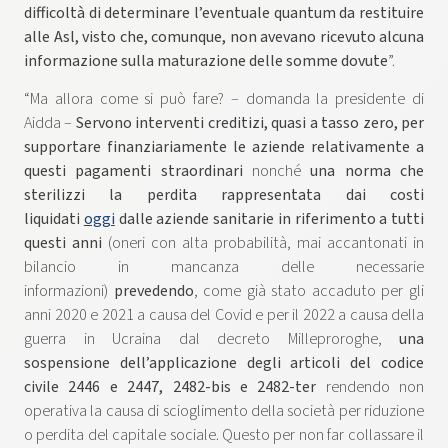
difficoltà di determinare l’eventuale quantum da restituire
alle Asl, visto che, comunque, non avevano ricevuto alcuna
informazione sulla maturazione delle somme dovute
”.
“Ma allora come si può fare? – domanda la presidente di
Aidda –
Servono interventi creditizi, quasi a tasso zero, per
supportare finanziariamente le aziende relativamente a
questi pagamenti straordinari
nonché
una norma che
sterilizzi la perdita rappresentata dai costi
liquidati
oggi
dalle aziende sanitarie in riferimento a tutti
questi anni
(oneri con alta probabilità, mai accantonati in
bilancio in mancanza delle necessarie
informazioni)
prevedendo
, come già stato accaduto per gli
anni 2020 e 2021 a causa del Covid e per il 2022 a causa della
guerra in Ucraina dal decreto Milleproroghe,
una
sospensione dell’applicazione degli articoli del codice
civile 2446 e 2447, 2482-bis e 2482-ter
rendendo non
operativa la causa di scioglimento della società per riduzione
o perdita del capitale sociale. Questo per non far collassare il