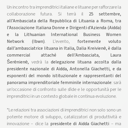
Un incontro tra imprenditrici italiane e lituane per rafforzare la
collaborazione futura. Si terrà il
25 settembre,
all’Ambasciata della Repubblica di Lituania a Roma, tra
l’Associazione Italiana Donne e Dirigenti d’Azienda (Aidda)
e la Lithuanian International Business Women
Network
(Ibwn)
. L’evento,
fortemente voluto
dall’ambasciatrice lituana in Italia, Dalia Kreivienė, è dalla
commercial attaché dell’Ambasciata, Laura
Šerėnienė,
vedrà la
delegazione lituana accolta dalla
presidente nazionale di Aidda, Antonella Giachetti, e da
esponenti del mondo istituzionale e rappresentanti del
panorama imprenditoriale femminile internazionale
: sarà
un’occasione di confronto sulle sfide e le opportunità per le
imprenditrici in un contesto globale in continua evoluzione.
“Le relazioni tra associazioni di imprenditrici non solo sono un
potente motore di sviluppo, catalizzatori di produttività e
innovazione – dice la
presidente di Aidda Giachetti
– ma