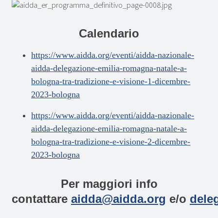
Calendario
https://www.aidda.org/eventi/aidda-nazionale-
aidda-delegazione-emilia-romagna-natale-a-
bologna-tra-tradizione-e-visione-1-dicembre-
2023-bologna
https://www.aidda.org/eventi/aidda-nazionale-
aidda-delegazione-emilia-romagna-natale-a-
bologna-tra-tradizione-e-visione-2-dicembre-
2023-bologna
Per maggiori info
contattare
aidda@aidda.org
e/o
dele