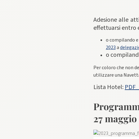
Adesione alle at
effettuarsi entro 
o compilando e
2023
a
delegaz
o compilando
Per coloro che non d
utilizzare una Navetta
Lista Hotel:
PDF_H
Programm
27 maggio 