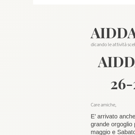
AIDDA 
dicando le attività sc
AID
26-
Care amiche,
E’ arrivato anch
grande orgoglio 
maggio e Sabato