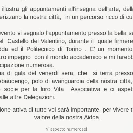
llustra gli appuntamenti all’insegna dell’arte, del
erizzano la nostra città, in un percorso ricco di c
’evento vi segnalo l’appuntamento presso la bella s
del Castello del Valentino, durante il quale firmer
idda ed il Politecnico di Torino . E’ un moment
ostro impegno con il mondo accademico e mi fareb
ecipazione numerosa.
a di gala del venerdì sera, che si terrà press
baudengo, polo di avanguardia della nostra città
le socie per la loro Vita Associativa e ci asp
alle altre Delegazioni.
one attiva di tutte voi sarà importante, per vivere t
valore della nostra Aidda.
Vi aspetto numerose!