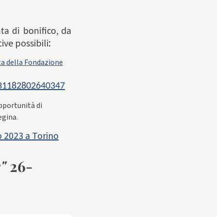
, da
nta di bonifico
:
ive possibili
 della Fondazione
231182802640347
pportunità di
Regina
.
 2023 a Torino
"
26-