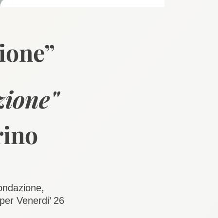
ione”
zione"
rino
Fondazione,
 per
Venerdi’ 26