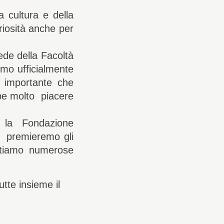
la cultura e della
uriosità anche per
ede della Facoltà
emo ufficialmente
o importante che
be molto piacere
o la Fondazione
, premieremo gli
ettiamo numerose
utte insieme il