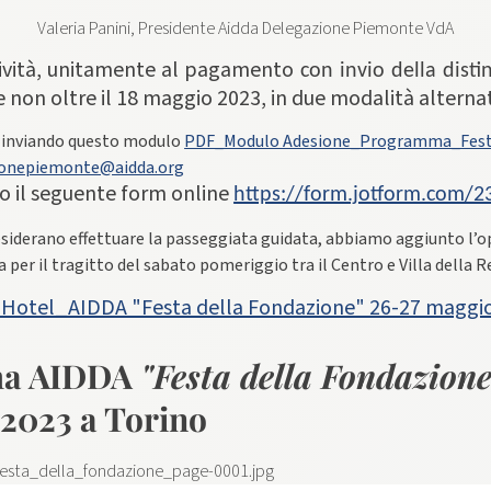
Valeria Panini, Presidente Aidda Delegazione Piemonte VdA
tività, unitamente al pagamento
con invio della disti
e non oltre il 18 maggio 2023, in due modalità alternat
 inviando questo modulo
PDF_Modulo Adesione_Programma_Festa
ionepiemonte@aidda.org
 il seguente form online
https://form.jotform.com/
esiderano effettuare la passeggiata guidata, abbiamo aggiunto
l’o
 per il tragitto del sabato pomeriggio tra il Centro e Villa della 
otel_AIDDA "Festa della Fondazione" 26-27 maggio
a AIDDA
"Festa della Fondazione
2023 a Torino