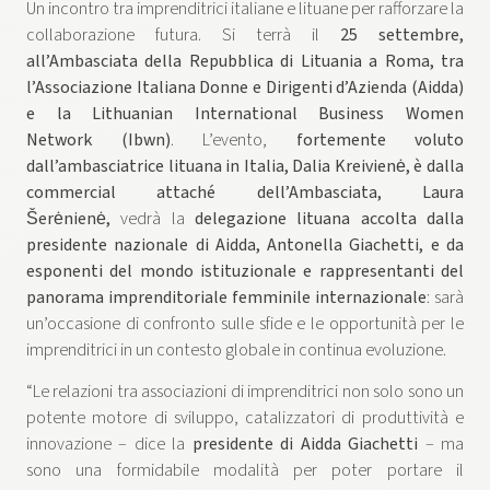
Un incontro tra imprenditrici italiane e lituane per rafforzare la
collaborazione futura. Si terrà il
25 settembre,
all’Ambasciata della Repubblica di Lituania a Roma, tra
l’Associazione Italiana Donne e Dirigenti d’Azienda (Aidda)
e la Lithuanian International Business Women
Network
(Ibwn)
. L’evento,
fortemente voluto
dall’ambasciatrice lituana in Italia, Dalia Kreivienė, è dalla
commercial attaché dell’Ambasciata, Laura
Šerėnienė,
vedrà la
delegazione lituana accolta dalla
presidente nazionale di Aidda, Antonella Giachetti, e da
esponenti del mondo istituzionale e rappresentanti del
panorama imprenditoriale femminile internazionale
: sarà
un’occasione di confronto sulle sfide e le opportunità per le
imprenditrici in un contesto globale in continua evoluzione.
“Le relazioni tra associazioni di imprenditrici non solo sono un
potente motore di sviluppo, catalizzatori di produttività e
innovazione – dice la
presidente di Aidda Giachetti
– ma
sono una formidabile modalità per poter portare il