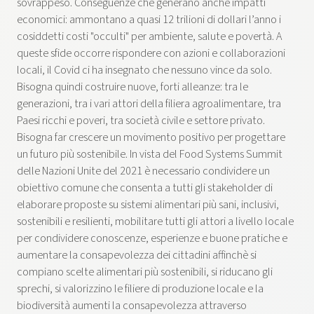
sovrappeso. Conseguenze che generano anche impatti
economici: ammontano a quasi 12 trilioni di dollari l’anno i
cosiddetti costi "occulti" per ambiente, salute e povertà. A
queste sfide occorre rispondere con azioni e collaborazioni
locali, il Covid ci ha insegnato che nessuno vince da solo.
Bisogna quindi costruire nuove, forti alleanze: tra le
generazioni, tra i vari attori della filiera agroalimentare, tra
Paesi ricchi e poveri, tra società civile e settore privato.
Bisogna far crescere un movimento positivo per progettare
un futuro più sostenibile. In vista del Food Systems Summit
delle Nazioni Unite del 2021 è necessario condividere un
obiettivo comune che consenta a tutti gli stakeholder di
elaborare proposte su sistemi alimentari più sani, inclusivi,
sostenibili e resilienti, mobilitare tutti gli attori a livello locale
per condividere conoscenze, esperienze e buone pratiche e
aumentare la consapevolezza dei cittadini affinchè si
compiano scelte alimentari più sostenibili, si riducano gli
sprechi, si valorizzino le filiere di produzione locale e la
biodiversità aumenti la consapevolezza attraverso