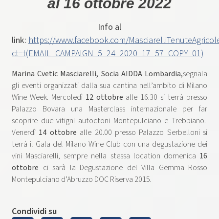
al 16 ottobre 2022
Info al
link:
https://www.facebook.com/MasciarelliTenuteAgric
ct=t(EMAIL_CAMPAIGN_5_24_2020_17_57_COPY_01)
Marina Cvetic Masciarelli, Socia AIDDA Lombardia,
segnala
gli eventi organizzati dalla sua cantina nell’ambito di Milano
Wine Week. Mercoledì
12 ottobre
alle 16.30 si terrà presso
Palazzo Bovara una Masterclass internazionale per far
scoprire due vitigni autoctoni Montepulciano e Trebbiano.
Venerdì
14 ottobre
alle 20.00 presso Palazzo Serbelloni si
terrà il Gala del Milano Wine Club con una degustazione dei
vini Masciarelli, sempre nella stessa location domenica
16
ottobre
ci sarà la Degustazione del Villa Gemma Rosso
Montepulciano d’Abruzzo DOC Riserva 2015.
Condividi su