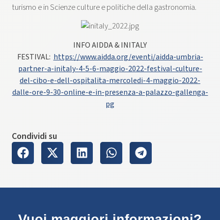
turismo e in Scienze culture e politiche della gastronomia.
INFO AIDDA & INITALY
FESTIVAL:
https://www.aidda.org/eventi/aidda-umbria-
partner-a-initaly-4-5-6-maggio-2022-festival-culture-
del-cibo-e-dell-ospitalita-mercoledi-4-maggio-2022-
dalle-ore-9-30-online-e-in-presenza-a-palazzo-gallenga-
pg
Condividi su
Vuoi maggiori informazioni?