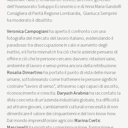
dell’Assessorato Sviluppo Economico e di Anna Maria Gandolfi
Consigliera di Parità Regione Lombardia, Gianluca Semprini
ha moderato il dibattito.
Veronica Campogiani
ha aperto il confronto con una
fotografia del mercato del lavoro italiano, evidenziando il
paradosso tra disoccupazione in calo e aumento degli
inattivi, e il forte mismatch tra ciò che le aziende pensano di
offrire e ciò che le persone cercano davvero: relazioni sane,
ambiente di lavoro e senso prima ancora della retribuzione.
Rosalia Dimartino
ha portato il punto di vista delle risorse
umane, sottolineando come trattenere le persone significhi
costruire “lavoro di senso”, attraverso capi capaci di ascolto,
riconoscimento e crescita.
Daryush Arabnia
ha raccontato la
sfida concreta di un’azienda industriale globale, tra difficoltà
ad attrarre giovani, cambiamenti culturali e necessità di non
dimenticare il valore dei cinquantenni e del loro know-how.
Dal mondo imprenditoriale agricolo
Marina Cvetic
Masciarelli
ha mostrato come innovazione, formazione e