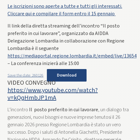
Le iscrizioni sono aperte a tutte e tutti gli interessati.
Cliccare qui e compilare il form entro il 15 gennaio
Il link della diretta streaming dell’incontro “Il posto
preferito in cui lavorare”, organizzato da AIDDA
Delegazione Lombardia in collaborazione con Regione
Lombardia è il seguente
https://mediaportal.regione.lombardia.it/embed/live/13654
– La conferenza inizierà alle 15:00
Download
Save the date_260126
VIDEO CONVEGNO
https://www.youtube.com/watch?
v=kQqHmbJP1mA
L’incontro
Il posto preferito in cui lavorare
, un dialogo tra
generazioni, nuovi bisogni e nuove imprese tenutosi il 26
gennaio 2026 presso Regione Lombardia è stato un vero
successo. Dopo i saluti di Antonella Giachetti, Presidente
Nazionale AIDDA, Armando De Crinito, direttore generale