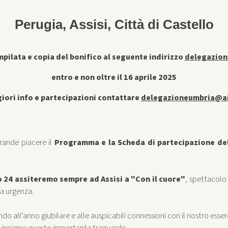
Perugia, Assisi, Città di Castello
mpilata e copia del bonifico al seguente indirizzo
delegazio
entro e non oltre il 16 aprile 2025
iori info e partecipazioni contattare
delegazioneumbria@a
rande piacere il
Programma e la Scheda di partecipazione de
o 24 assiteremo sempre ad Assisi a "Con il cuore"
, spettacolo
ta urgenza.
o all’anno giubilare e alle auspicabili connessioni con il nostro esse
re insieme questo importante traguardo.