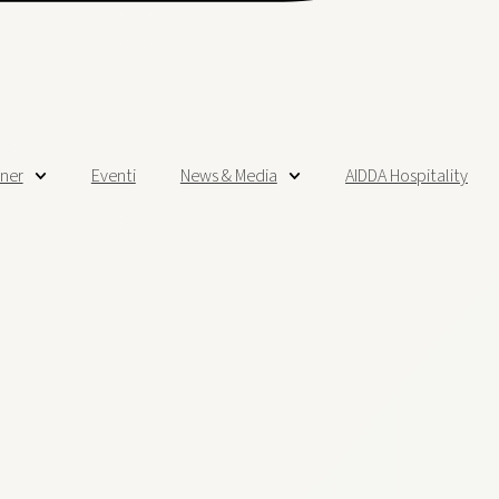
tner
Eventi
News & Media
AIDDA Hospitality