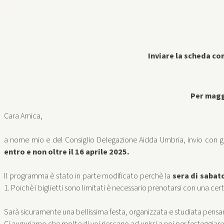
Inviare la scheda co
Per magg
Cara Amica,
a nome mio e del Consiglio Delegazione Aidda Umbria, invio con g
entro e non oltre il 16 aprile 2025.
Il programma è stato in parte modificato perchè la
sera di sabat
1. Poichè i biglietti sono limitati è necessario prenotarsi con una cer
Sarà sicuramente una bellissima festa, organizzata e studiata pensand
Ci auguriamo che molte di voi riescano ad unirsi a noi per festeggia