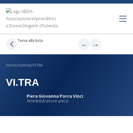
Torna alla lista
←
→
Home
/
Aziende
/
VI.TRA
VI.TRA
Piera Giovanna Porcu Vinci
Amministratore unico