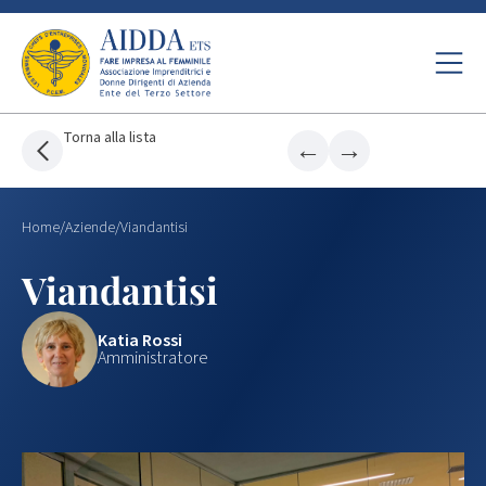
Torna alla lista
←
→
Home
/
Aziende
/
Viandantisi
Viandantisi
Katia Rossi
Amministratore