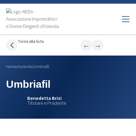
Torna alla lista
←
→
Home
/
Aziende
/
Umbriafil
Umbriafil
Benedetta Brizi
Titolare e Prsidente