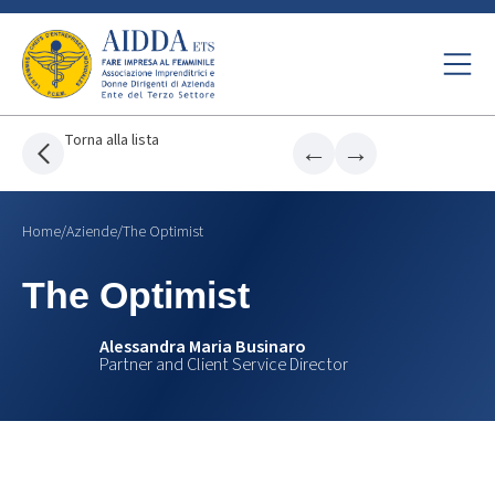
Torna alla lista
←
→
Home
/
Aziende
/
The Optimist
The Optimist
Alessandra Maria Businaro
Partner and Client Service Director