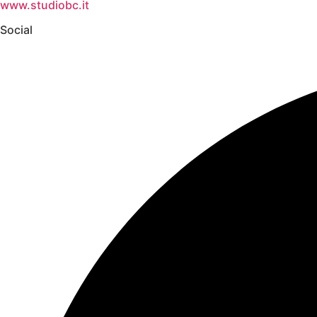
www.studiobc.it
Social