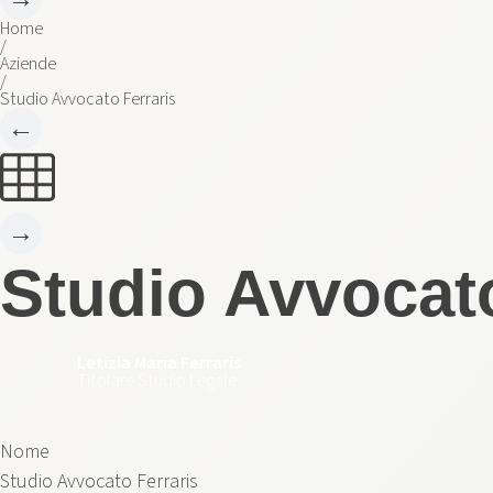
Home
/
Aziende
/
Studio Avvocato Ferraris
←
→
Studio Avvocato
Letizia Maria Ferraris
Titolare Studio Legale
Nome
Studio Avvocato Ferraris