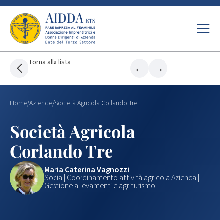
Torna alla lista
←
→
Home
/
Aziende
/
Società Agricola Corlando Tre
Società Agricola
Corlando Tre
Maria Caterina Vagnozzi
Socia | Coordinamento attività agricola Azienda |
Gestione allevamenti e agriturismo