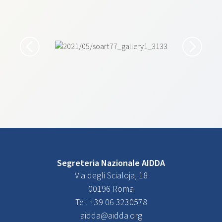
Segreteria Nazionale AIDDA
Via degli Scialoja, 18
00196 Roma
Tel. +39 06 3230578
aidda@aidda.org