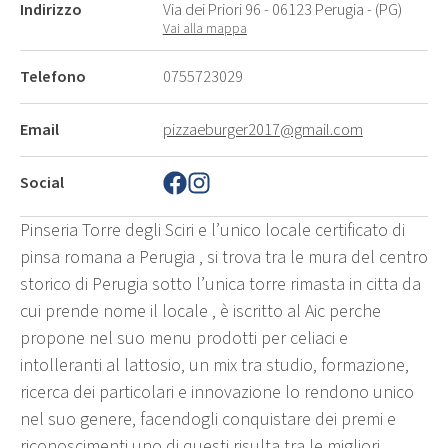
Indirizzo
Via dei Priori 96 - 06123 Perugia - (PG)
Vai alla mappa
Telefono
0755723029
Email
pizzaeburger2017@gmail.com
Social
Pinseria Torre degli Sciri e l’unico locale certificato di
pinsa romana a Perugia , si trova tra le mura del centro
storico di Perugia sotto l’unica torre rimasta in citta da
cui prende nome il locale , è iscritto al Aic perche
propone nel suo menu prodotti per celiaci e
intolleranti al lattosio, un mix tra studio, formazione,
ricerca dei particolari e innovazione lo rendono unico
nel suo genere, facendogli conquistare dei premi e
riconoscimenti uno di questi risulta tra le migliori