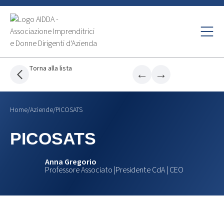
Torna alla lista
←
→
Home
/
Aziende
/
PICOSATS
PICOSATS
Anna Gregorio
Professore Associato |Presidente CdA | CEO