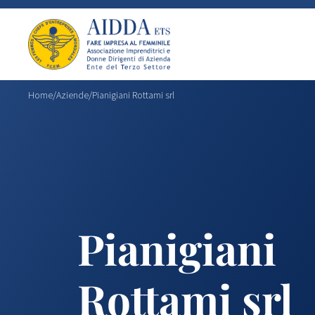
Home
/
Aziende
/
Pianigiani Rottami srl
Pianigiani
Rottami srl