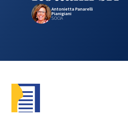
Antonietta Panarelli
Pianigiani
SOCIA