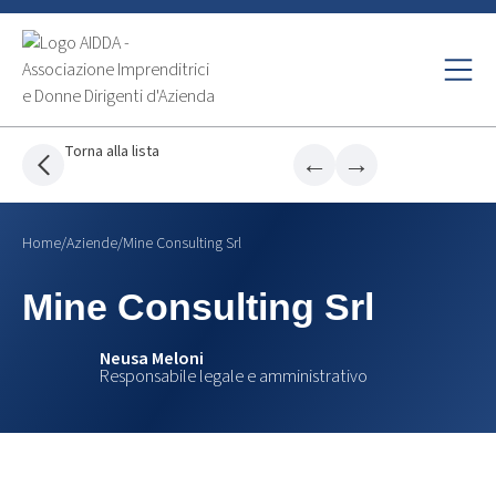
Torna alla lista
←
→
Home
/
Aziende
/
Mine Consulting Srl
Mine Consulting Srl
Neusa Meloni
Responsabile legale e amministrativo