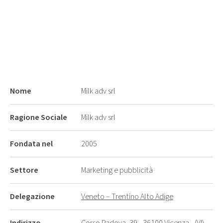
Nome
Milk adv srl
Ragione Sociale
Milk adv srl
Fondata nel
2005
Settore
Marketing e pubblicità
Delegazione
Veneto – Trentino Alto Adige
Indirizzo
Corso Padova, 39 - 36100 Vicenza - (VI)