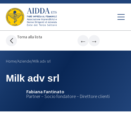
Torna alla lista
←
→
Home
/
Aziende
/
Milk adv srl
Milk adv srl
Fabiana Fantinato
Partner – Socio fondatore – Direttore clienti