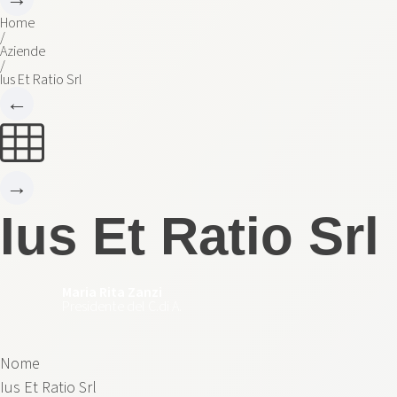
Home
/
Aziende
/
Ius Et Ratio Srl
←
→
Ius Et Ratio Srl
Maria Rita Zanzi
Presidente del C.di A.
Nome
Ius Et Ratio Srl