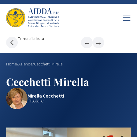
Torna alla lista
←
→
Home
/
Aziende
/
Cecchetti Mirella
Cecchetti Mirella
Mirella Cecchetti
Titolare