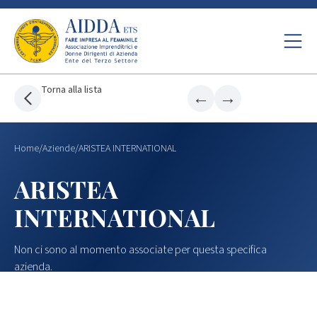
Torna alla lista
←
→
Home
/
Aziende
/
ARISTEA INTERNATIONAL
ARISTEA
INTERNATIONAL
Non ci sono al momento associate per questa specifica
azienda.