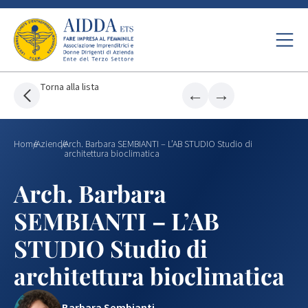
Torna alla lista
←
→
Home
/
Aziende
/
Arch. Barbara SEMBIANTI – L’AB STUDIO Studio di
architettura bioclimatica
Arch. Barbara
SEMBIANTI – L’AB
STUDIO Studio di
architettura bioclimatica
Barbara Sembianti