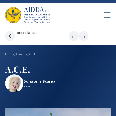
Torna alla lista
←
→
Home
/
Aziende
/
A.C.E.
A.C.E.
Donatella Scarpa
CEO