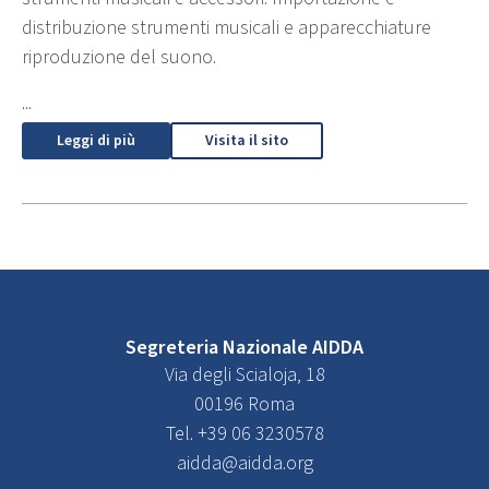
distribuzione strumenti musicali e apparecchiature
riproduzione del suono.
...
Leggi di più
Visita il sito
Segreteria Nazionale AIDDA
Via degli Scialoja, 18
00196 Roma
Tel. +39 06 3230578
aidda@aidda.org