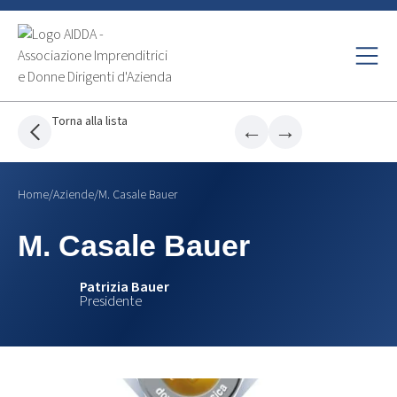
Torna alla lista
←
→
Home
/
Aziende
/
M. Casale Bauer
M. Casale Bauer
Patrizia Bauer
Presidente