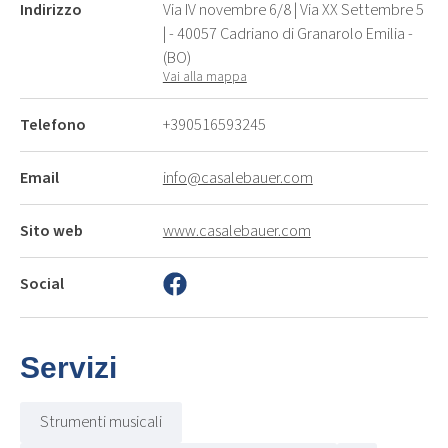
Indirizzo
Via IV novembre 6/8 | Via XX Settembre 5
| - 40057 Cadriano di Granarolo Emilia -
(BO)
Vai alla mappa
Telefono
+390516593245
Email
info@casalebauer.com
Sito web
www.casalebauer.com
Social
Servizi
Strumenti musicali