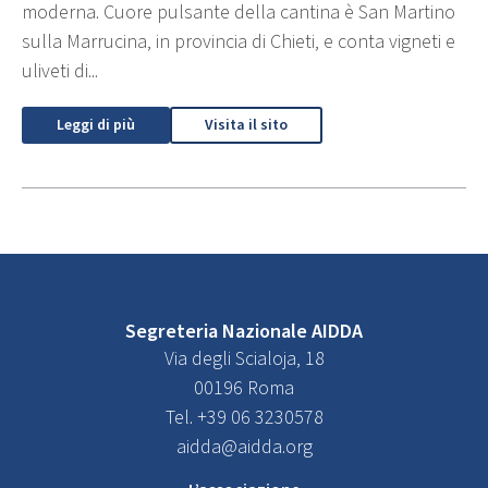
moderna. Cuore pulsante della cantina è San Martino
sulla Marrucina, in provincia di Chieti, e conta vigneti e
uliveti di...
Leggi di più
Visita il sito
Segreteria Nazionale AIDDA
Via degli Scialoja, 18
00196 Roma
Tel. +39 06 3230578
aidda@aidda.org