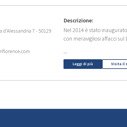
Descrizione:
Nel 2014 è stato inaugurato 
na d’Alessandria 7 - 50129
con meravigliosi affacci su
...
nnflorence.com
Leggi di più
Visita il 