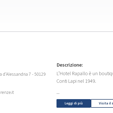
Descrizione:
L’Hotel Rapallo è un boutiqu
na d’Alessandria 7 - 50129
Conti Lapi nel 1949.
...
renze.it
Leggi di più
Visita il 