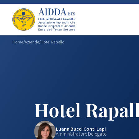
Home
/
Aziende
/
Hotel Rapallo
Hotel Rapal
Luana Bucci Conti Lapi
Amministratore Delegato