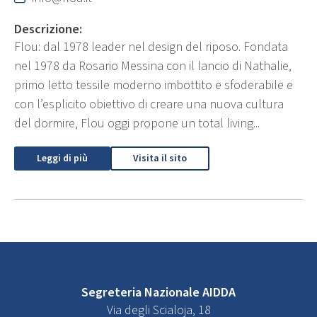
Descrizione:
Flou: dal 1978 leader nel design del riposo. Fondata
nel 1978 da Rosario Messina con il lancio di Nathalie,
primo letto tessile moderno imbottito e sfoderabile e
con l’esplicito obiettivo di creare una nuova cultura
del dormire, Flou oggi propone un total living...
Leggi di più
Visita il sito
Segreteria Nazionale AIDDA
Via degli Scialoja, 18