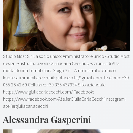
Studio Most S.r.l. a socio unico: Amministratore unico -Studio Most
design e ristrutturazioni -Giuliacarla Cecchi: pezzi unici di Alta
moda donna Immobiliare Spiga S.r.l.: Amministratore unico -
Impresa immobiliare Email: polacecchi@gmail.com Telefono: +39
055 28 42 69 Cellulare: +39 335 437934 Sito aziendale:
https://www.giuliacarlacecchi.com/ Facebook:
https://www.facebook.com/AtelierGiuliaCarlaCecchi Instagram:
ateliergiuliacarlacecchi
Alessandra Gasperini