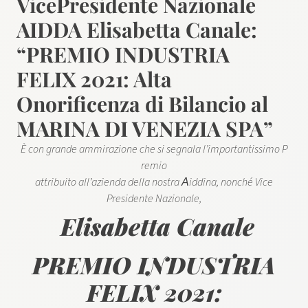
VicePresidente Nazionale
AIDDA Elisabetta Canale:
“PREMIO INDUSTRIA
FELIX 2021: Alta
Onorificenza di Bilancio al
MARINA DI VENEZIA SPA”
È con grande ammirazione che si segnala l’importantissimo ​P​
remio
attribuito all’azienda della nostra ​A​iddina, nonché ​V​ice
Presidente Nazionale,
Elisabetta Canale
PREMIO INDUSTRIA
FELIX 2021: