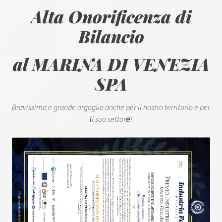
Alta Onorificenza di
Bilancio
al MARINA DI VENEZIA
SPA
Bravissima e grande orgoglio anche per il nostro territorio e per
i​l suo settore​!​