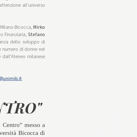
’attenzione all’universo
i Milano-Bicocca,
Mirko
o Finanziaria,
Stefano
anza dello sviluppo di
re numero di donne nel
e dall’Ateneo milanese
@unimib.it
NTRO"
l Centro” messo a
versità Bicocca di