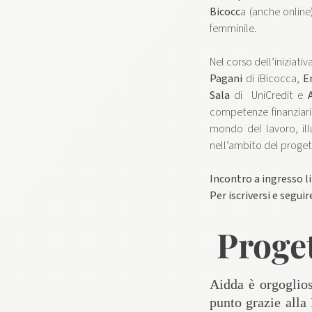
Bicocc
a (anche online)
femminile.
Nel corso dell’iniziativ
Pagani
di iBicocca,
E
Sala
di UniCredit e
competenze finanziari
mondo del lavoro, ill
nell’ambito del proge
Incontro a ingresso l
Per iscriversi e segui
Proge
Aidda è orgoglio
punto grazie alla