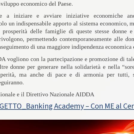
 sviluppo economico del Paese.
e a iniziare e avviare iniziative economiche
anc
olo un indispensabile apporto al sistema economico, m
 prosperità delle famiglie di queste stesse donne e 
i rivolgono, permettendo contemporaneamente alle don
onseguimento di una maggiore indipendenza economica e
 vogliono con la partecipazione e promozione di tale
ltre donne
per generare nella solidarietà e nella “sor
perità, ma anche di pace e di armonia per tutti, s
eguiranno.
ionale e il Direttivo Nazionale AIDDA
ETTO_Banking Academy – Con ME al Ce