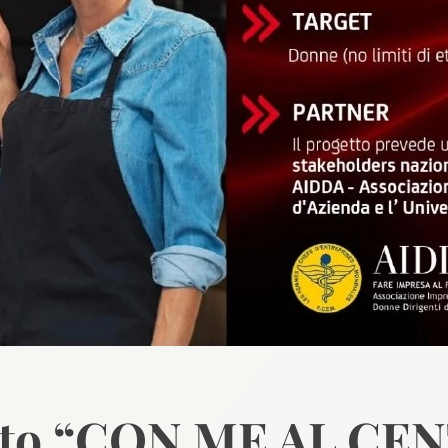
tto “CON ME AL CE