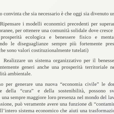
convinta che sia necessario è che oggi sia divenuto u
Ripensare i modelli economici precedenti
per superar
anee, per ottenere una comunità solidale dove cresce i
 prosperità ecologica e benessere fisico e menta
endo le diseguaglianze sempre più fortemente pres
che sono valori costituzionalmente tutelati)
Realizzare un sistema organizzativo per il beness
ntemente generi anche una prosperità territoriale ne
lità ambientale.
rso per generare una nuova “economia civile”
le do
re della “cura” e della sostenibilità, possono s
 una sempre maggiore loro presenza nel mondo del lav
essione, può veramente avere una funzione di “contami
dell’intero sistema economico che aiuti una trasformaz