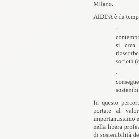
Milano.
AIDDA è da tempo 
·
contempor
si crea
riassorb
società (
·
consegue
sostenibi
In questo perco
portate al valo
importantissimo e
nella libera prof
di sostenibilità 