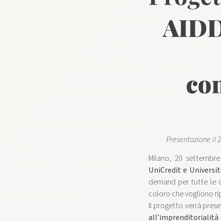
AIDD
con
Presentazione il 
Milano, 20 settembr
UniCredit e Universit
demand per tutte le d
coloro che vogliono rip
Il progetto verrà pres
all’imprenditorialità