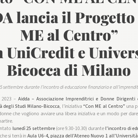
A lancia il Progetto
ME al Centro”
 UniCredit e Univer
Bicocca di Milano
25 settembre durante l’incontro di educazione finanziaria e all’imprendit
e 2023 –
Aidda – Associazione Imprenditrici e Donne Dirigenti 
à degli Studi Milano-Bicocca
, l’iniziativa
“Con ME al Centro”
una pi
onne che vogliono avviare una libera iniziativa e un modo per dar
artire.
entato
lunedì 25 settembre
(ore 9.30-10.30) durante
l’incontro di e
che si terrà in
Aula U6-4, piazza dell’Ateneo Nuovo 1 all’Università 