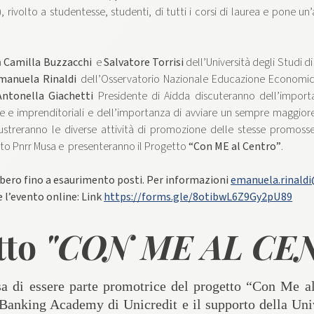
, rivolto a studentesse, studenti, di tutti i corsi di laurea e pone un
a
Camilla Buzzacchi
e
Salvatore Torrisi
dell’Università degli Studi d
manuela Rinaldi
dell’Osservatorio Nazionale Educazione Economic
Antonella Giachetti
Presidente di Aidda discuteranno dell’import
e e imprenditoriali e dell’importanza di avviare un sempre maggio
ustreranno le diverse attività di promozione delle stesse promoss
tto Pnrr Musa e presenteranno il Progetto
“Con ME al Centro”
.
ibero fino a esaurimento posti. Per informazioni
emanuela.rinaldi
re l’evento online: Link
https://forms.gle/8otibwL6Z9Gy2pU89
tto
"CON ME AL CE
sa di essere parte promotrice del progetto “Con Me a
 Banking Academy di Unicredit e il supporto della Uni